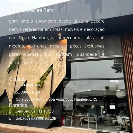
Sobre a Decore Bem
Com amplo showroom desde 2012 a Decore
Bem é referência em sofás, móveis e decoração
em Novo Hamburgo, oferecendo sofás sob
medida, poltronas, mesas e peças exclusivas
para clientes que buscam qualidade e
sofisticação
Contato
51 98284-0201
51 3065 - 6110
Guia Lopes, 4848 – Boa Vista Novo Hamburgo/RS
Horários
Seg-Sex: 09h às 18h30
Sábados das 09h às 13h