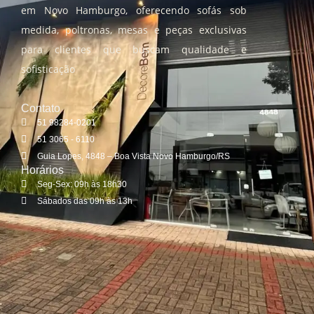
em Novo Hamburgo, oferecendo sofás sob
medida, poltronas, mesas e peças exclusivas
para clientes que buscam qualidade e
sofisticação
Contato
51 98284-0201
51 3065 - 6110
Guia Lopes, 4848 – Boa Vista Novo Hamburgo/RS
Horários
Seg-Sex: 09h às 18h30
Sábados das 09h às 13h