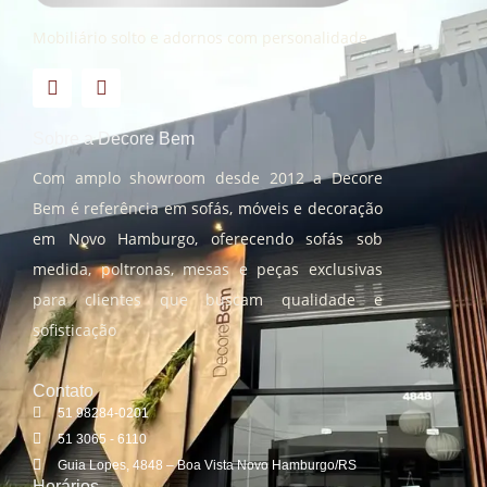
Mobiliário solto e adornos com personalidade
Sobre a Decore Bem
Com amplo showroom desde 2012 a Decore
Bem é referência em sofás, móveis e decoração
em Novo Hamburgo, oferecendo sofás sob
medida, poltronas, mesas e peças exclusivas
para clientes que buscam qualidade e
sofisticação
Contato
51 98284-0201
51 3065 - 6110
Guia Lopes, 4848 – Boa Vista Novo Hamburgo/RS
Horários